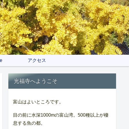
e
アクセス
光福寺へようこそ
富山はよいところです。
目の前に水深1000mの富山湾。500種以上が棲
息する魚の都。