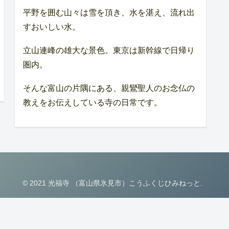
平野を囲む山々は雪を頂き、水を湛え、流れ出
すおいしい水。
立山連峰の雄大な景色。東京は新幹線で日帰り
圏内。
そんな富山の片隅にある、親鸞聖人のお念仏の
教えをお伝えしている寺の日常です。
© 2021 光福寺 （富山県氷見市）こうふくじひみねっと.