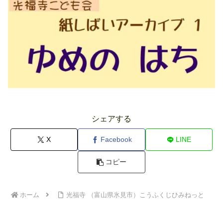
シェアする
X
Facebook
LINE
コピー
ホーム
光福寺 （富山県氷見市）こうふくじひみねっと