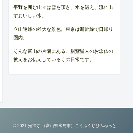
平野を囲む山々は雪を頂き、水を湛え、流れ出
すおいしい水。
立山連峰の雄大な景色。東京は新幹線で日帰り
圏内。
そんな富山の片隅にある、親鸞聖人のお念仏の
教えをお伝えしている寺の日常です。
© 2021 光福寺 （富山県氷見市）こうふくじひみねっと.