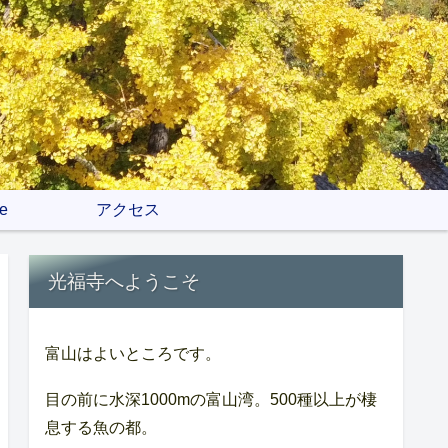
e
アクセス
光福寺へようこそ
富山はよいところです。
目の前に水深1000mの富山湾。500種以上が棲
息する魚の都。