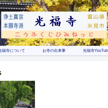
光福寺について
お寺の出来事
光福寺YouTub
G