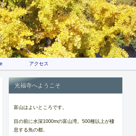
e
アクセス
光福寺へようこそ
富山はよいところです。
目の前に水深1000mの富山湾。500種以上が棲
息する魚の都。