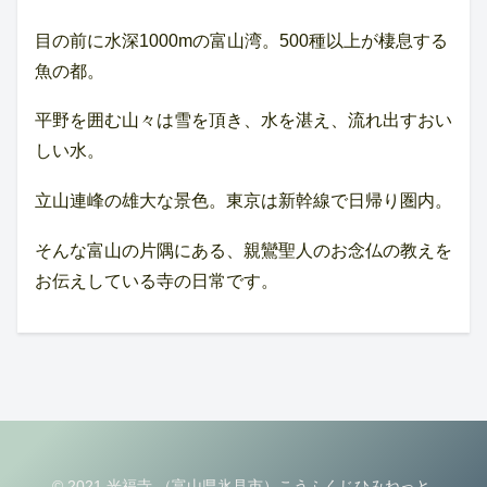
目の前に水深1000mの富山湾。500種以上が棲息する
魚の都。
平野を囲む山々は雪を頂き、水を湛え、流れ出すおい
しい水。
立山連峰の雄大な景色。東京は新幹線で日帰り圏内。
そんな富山の片隅にある、親鸞聖人のお念仏の教えを
お伝えしている寺の日常です。
© 2021 光福寺 （富山県氷見市）こうふくじひみねっと.