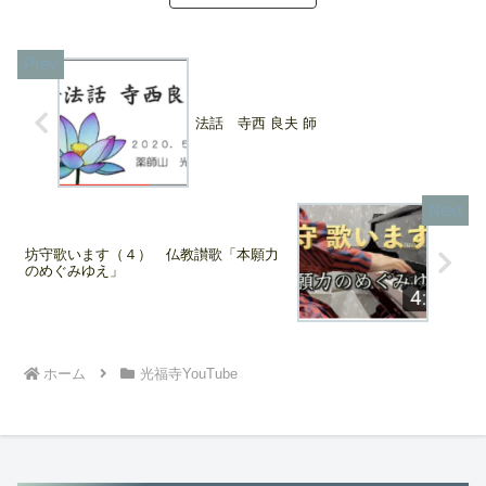
法話 寺西 良夫 師
坊守歌います（４） 仏教讃歌「本願力
のめぐみゆえ」
ホーム
光福寺YouTube