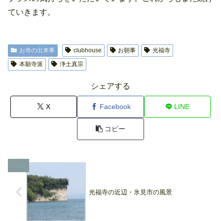
ていきます。
お寺の出来事
clubhouse
お朝事
光福寺
本願寺派
浄土真宗
シェアする
X
Facebook
LINE
コピー
光福寺の近辺・氷見市の風景