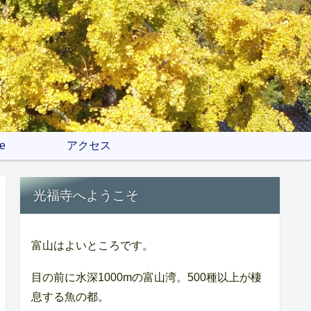
e
アクセス
光福寺へようこそ
富山はよいところです。
目の前に水深1000mの富山湾。500種以上が棲
息する魚の都。