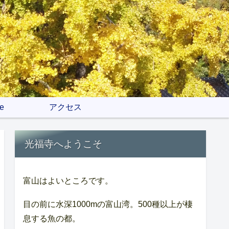
e
アクセス
光福寺へようこそ
富山はよいところです。
目の前に水深1000mの富山湾。500種以上が棲
息する魚の都。