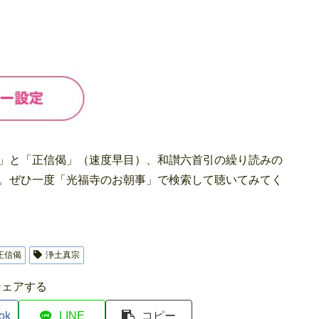
」と「正信偈」（速度早目）、和讃六首引の繰り読みの
。ぜひ一度「光福寺のお朝事」で検索して聴いてみてく
正信偈
浄土真宗
シェアする
ok
LINE
コピー