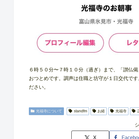
６時５０分〜７時１０分（過ぎ）まで、「讃仏偈
おつとめです。調声は住職と坊守が１日交代です
ださい。
光福寺について
standfm
お経
光福寺
X
Facebo