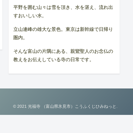
平野を囲む山々は雪を頂き、水を湛え、流れ出
すおいしい水。
立山連峰の雄大な景色。東京は新幹線で日帰り
圏内。
そんな富山の片隅にある、親鸞聖人のお念仏の
教えをお伝えしている寺の日常です。
© 2021 光福寺 （富山県氷見市）こうふくじひみねっと.