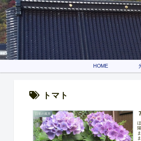
HOME
トマト
７
日常の風景