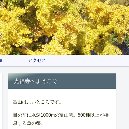
e
アクセス
光福寺へようこそ
富山はよいところです。
目の前に水深1000mの富山湾。500種以上が棲
息する魚の都。