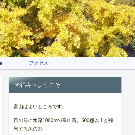
e
アクセス
光福寺へようこそ
富山はよいところです。
目の前に水深1000mの富山湾。500種以上が棲
息する魚の都。