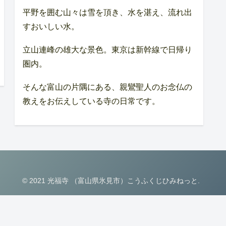
平野を囲む山々は雪を頂き、水を湛え、流れ出
すおいしい水。
立山連峰の雄大な景色。東京は新幹線で日帰り
圏内。
そんな富山の片隅にある、親鸞聖人のお念仏の
教えをお伝えしている寺の日常です。
© 2021 光福寺 （富山県氷見市）こうふくじひみねっと.