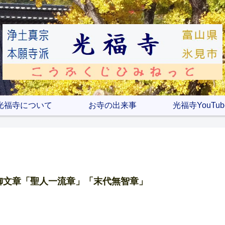
光福寺について
お寺の出来事
光福寺YouTub
御文章「聖人一流章」「末代無智章」